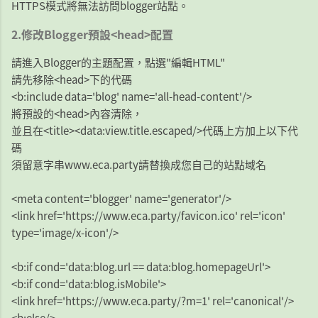
HTTPS模式將無法訪問blogger站點。
2.修改Blogger預設<head>配置
請進入Blogger的主題配置，點選"編輯HTML"
請先移除<head>下的代碼
<b:include data='blog' name='all-head-content'/>
將預設的<head>內容清除，
並且在<title><data:view.title.escaped/>代碼上方加上以下代
碼
須留意字串www.eca.party請替換成您自己的站點域名
<meta content='blogger' name='generator'/>
<link href='https://www.eca.party/favicon.ico' rel='icon'
type='image/x-icon'/>
<b:if cond='data:blog.url == data:blog.homepageUrl'>
<b:if cond='data:blog.isMobile'>
<link href='https://www.eca.party/?m=1' rel='canonical'/>
<b:else/>