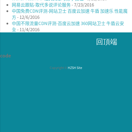
build cmake ../ -
网易云跟贴-取代多说评论服务
- 7/23/2016
DCMAKE_INSTALL_PREFIX=/usr -
中国免费CDN评测-网站卫士 百度云加速 牛盾 加速乐 性能魔
DCMAKE_BUILD_TYPE=Release make sudo
方
- 12/6/2016
make install 更新fcitx5圖示： sudo update-
中国不限流量CDN评测-百度云加速 360网站卫士 牛盾云安
全
- 11/4/2016
icon-caches /usr/share/icons/* 接著進入設定>
語言>簡體中文輸入法設定啟用mcbopomof...
回頂端
code
Copyright ©
HZSH Site