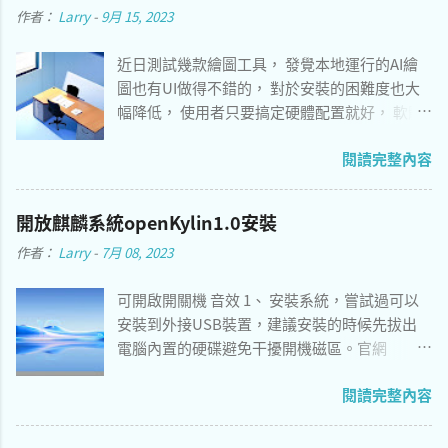
作者：
Larry
-
9月 15, 2023
近日測試幾款繪圖工具， 發覺本地運行的AI繪
圖也有UI做得不錯的， 對於安裝的困難度也大
幅降低， 使用者只要搞定硬體配置就好， 軟體
的部分只要讓系統自動完成安裝即可。 以下推
閱讀完整內容
薦兩個作業系統分別適用的軟體， 安裝好只要
自行導入 模型 即可使用， 簡單程度勝過 Stable
Diffusion WebUI 。 切換速度 16x 8x 4x 1x AI繪
開放麒麟系統openKylin1.0安裝
圖工具參考： Windows - Easy Diffusion 3.0 [簡
作者：
Larry
-
7月 08, 2023
易安裝，介面僅提供英文，GPU加速] macOS
12.4 and above - Draw Things [介面支持中文，
可開啟開關機 音效 1、 安裝系統，嘗試過可以
支持AppleM系列加速] macOS 12.3 and before
安裝到外接USB裝置，建議安裝的時候先拔出
- Stable Diffusion WebUI [安裝較複雜，請參考
電腦內置的硬碟避免干擾開機磁區。官網
底下說明] 一張辦公室繪圖
https://www.openkylin.top/index-zh.html 語
閱讀完整內容
言看著有繁體中文，但實際上作業系統只有簡
體中文與英文兩種語系，下載點建議用 海外鏡
像 會比較快。 2、 安裝後測試可以在Mac mini