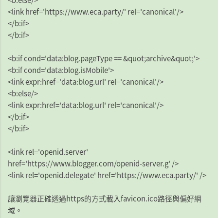
<link href='https://www.eca.party/' rel='canonical'/>
</b:if>
</b:if>
<b:if cond='data:blog.pageType == &quot;archive&quot;'>
<b:if cond='data:blog.isMobile'>
<link expr:href='data:blog.url' rel='canonical'/>
<b:else/>
<link expr:href='data:blog.url' rel='canonical'/>
</b:if>
</b:if>
<link rel='openid.server'
href='https://www.blogger.com/openid-server.g' />
<link rel='openid.delegate' href='https://www.eca.party/' />
讓瀏覽器正確透過https的方式載入favicon.ico路徑與偏好網
域。