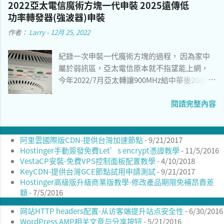
2022亞太電信魔術方塊一代申裝 2025遠傳低
2012運行，就是開機時間稍長。 3、 預設apt源
功率轉發器(強波器)申裝
是官方中國伺服器，建議切換到瑞典之類的海
作者：
Larry
-
12月 25, 2022
外鏡像，可以參考以下教學 [1] 。 sudo sed -i
's/archive.build.openkylin.top/mirrors.dotsrc
紀錄一次申裝一代魔術方塊的過程， 因為家中
.org/g' \ /etc/apt/sources.list openKylin1.0桌
屬於弱訊區，亞太電信原本就不指望能上網，
面 4、 由於開放系統針對中國最佳化，想要安裝
今年2022/7月亞太轉讓900MHz給中華後2G通話
酷音輸入法會遇到各種安裝包缺失的問題。您
斷訊， 只能考慮透過VoWIFI， 但對於傳統功能
可以改用小麥注音編譯的方式安裝酷音輸入
閱讀完整內容
手機來說WIFI通話十分耗電而且範圍涵蓋有限，
法，安裝過程會需要使用git來clone以及編譯，
只能申請微型基地台來用。 圖一 亞太微型基地
建議事先安裝相關套件再依照教學進行。參考
台背面圖1
以下教學 [2] ： sudo apt install \ fcitx5
阿里雲國際版CDN-提供台灣加速節點
- 9/21/2017
libfcitx5core-dev libfcitx5config-dev
Hostinger手動簽發免費Let’s encrypt憑證教學
- 11/5/2016
libfcitx5utils-dev \ cmake extra-cmake-
VestaCP安裝-免費VPS控制面板配置教學
- 4/10/2018
modules gettext libfmt-dev \ git build-
KeyCDN-提供台灣GCE節點試用申請測試
- 9/21/2017
essential 下載git目錄： git
Hostinger高級版升級商業版教學-修改產品期限免補昂貴差
clone https://github.com/openvanilla/fcitx5-
額
- 7/5/2016
mcbopomofo.git 依序執行以下指令安裝：
网站HTTP headers配置-从访客端提升站点安全性
- 6/30/2016
cd fcitx5-mcbopomofo mkdir -p build cd
WordPress AMP相关文章与分享按钮
- 5/21/2016