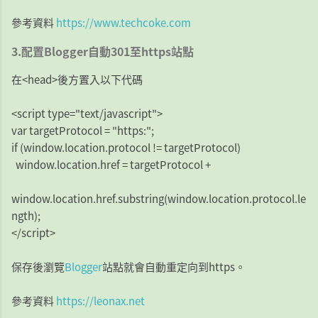
參考資料
https://www.techcoke.com
3.配置Blogger自動301至https站點
在<head>後方置入以下代碼
<script type="text/javascript">
var targetProtocol = "https:";
if (window.location.protocol != targetProtocol)
window.location.href = targetProtocol +
window.location.href.substring(window.location.protocol.le
ngth);
</script>
保存後瀏覽
Blogger
站點就會自動重定向到https。
參考資料
https://leonax.net