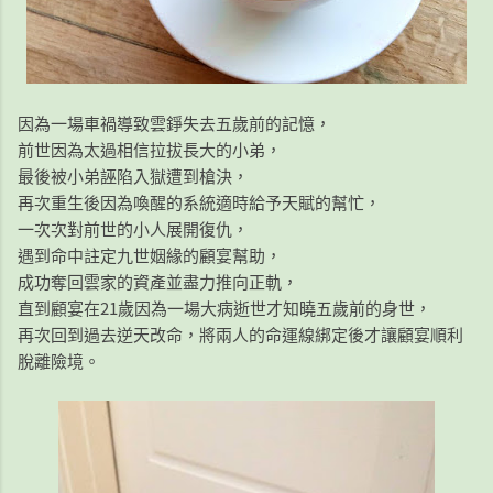
因為一場車禍導致雲錚失去五歲前的記憶，
前世因為太過相信拉拔長大的小弟，
最後被小弟誣陷入獄遭到槍決，
再次重生後因為喚醒的系統適時給予天賦的幫忙，
一次次對前世的小人展開復仇，
遇到命中註定九世姻緣的顧宴幫助，
成功奪回雲家的資產並盡力推向正軌，
直到顧宴在21歲因為一場大病逝世才知曉五歲前的身世，
再次回到過去逆天改命，將兩人的命運線綁定後才讓顧宴順利
脫離險境。