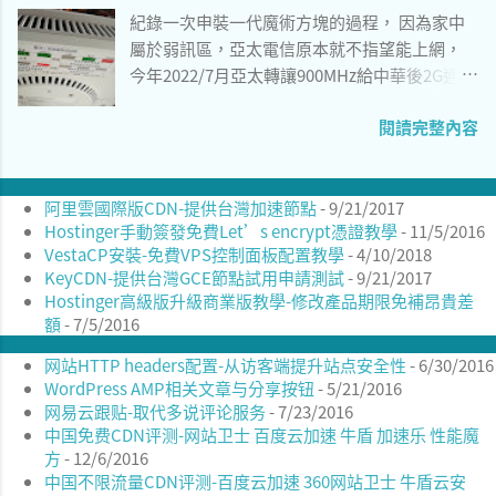
紀錄一次申裝一代魔術方塊的過程， 因為家中
.org/g' \ /etc/apt/sources.list openKylin1.0桌
屬於弱訊區，亞太電信原本就不指望能上網，
面 4、 由於開放系統針對中國最佳化，想要安裝
今年2022/7月亞太轉讓900MHz給中華後2G通話
酷音輸入法會遇到各種安裝包缺失的問題。您
斷訊， 只能考慮透過VoWIFI， 但對於傳統功能
可以改用小麥注音編譯的方式安裝酷音輸入
閱讀完整內容
手機來說WIFI通話十分耗電而且範圍涵蓋有限，
法，安裝過程會需要使用git來clone以及編譯，
只能申請微型基地台來用。 圖一 亞太微型基地
建議事先安裝相關套件再依照教學進行。參考
台背面圖1
以下教學 [2] ： sudo apt install \ fcitx5
阿里雲國際版CDN-提供台灣加速節點
- 9/21/2017
libfcitx5core-dev libfcitx5config-dev
Hostinger手動簽發免費Let’s encrypt憑證教學
- 11/5/2016
libfcitx5utils-dev \ cmake extra-cmake-
VestaCP安裝-免費VPS控制面板配置教學
- 4/10/2018
modules gettext libfmt-dev \ git build-
KeyCDN-提供台灣GCE節點試用申請測試
- 9/21/2017
essential 下載git目錄： git
Hostinger高級版升級商業版教學-修改產品期限免補昂貴差
clone https://github.com/openvanilla/fcitx5-
額
- 7/5/2016
mcbopomofo.git 依序執行以下指令安裝：
网站HTTP headers配置-从访客端提升站点安全性
- 6/30/2016
cd fcitx5-mcbopomofo mkdir -p build cd
WordPress AMP相关文章与分享按钮
- 5/21/2016
build cmake ../ -
网易云跟贴-取代多说评论服务
- 7/23/2016
DCMAKE_INSTALL_PREFIX=/usr -
中国免费CDN评测-网站卫士 百度云加速 牛盾 加速乐 性能魔
DCMAKE_BUILD_TYPE=Release make sudo
方
- 12/6/2016
make install 更新fcitx5圖示： sudo update-
中国不限流量CDN评测-百度云加速 360网站卫士 牛盾云安