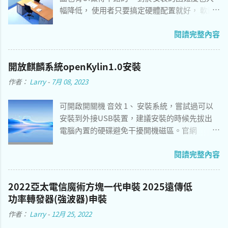
幅降低， 使用者只要搞定硬體配置就好， 軟體
的部分只要讓系統自動完成安裝即可。 以下推
閱讀完整內容
薦兩個作業系統分別適用的軟體， 安裝好只要
自行導入 模型 即可使用， 簡單程度勝過 Stable
Diffusion WebUI 。 切換速度 16x 8x 4x 1x AI繪
開放麒麟系統openKylin1.0安裝
圖工具參考： Windows - Easy Diffusion 3.0 [簡
作者：
Larry
-
7月 08, 2023
易安裝，介面僅提供英文，GPU加速] macOS
12.4 and above - Draw Things [介面支持中文，
可開啟開關機 音效 1、 安裝系統，嘗試過可以
支持AppleM系列加速] macOS 12.3 and before
安裝到外接USB裝置，建議安裝的時候先拔出
- Stable Diffusion WebUI [安裝較複雜，請參考
電腦內置的硬碟避免干擾開機磁區。官網
底下說明] 一張辦公室繪圖
https://www.openkylin.top/index-zh.html 語
閱讀完整內容
言看著有繁體中文，但實際上作業系統只有簡
體中文與英文兩種語系，下載點建議用 海外鏡
像 會比較快。 2、 安裝後測試可以在Mac mini
2022亞太電信魔術方塊一代申裝 2025遠傳低
2012運行，就是開機時間稍長。 3、 預設apt源
功率轉發器(強波器)申裝
是官方中國伺服器，建議切換到瑞典之類的海
作者：
Larry
-
12月 25, 2022
外鏡像，可以參考以下教學 [1] 。 sudo sed -i
's/archive.build.openkylin.top/mirrors.dotsrc