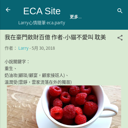
跳到主要內容
ECA Site
更多…
Larry心情隨筆 eca.party
我在豪門斂財百億 作者-小貓不愛叫 耽美
作者：
Larry
-
5月 30, 2018
小說關鍵字：
重生、
奶油攻(顧琰/顧宴，顧家接班人)、
溫潤受(雲錚，雲家流落在外的獨苗)