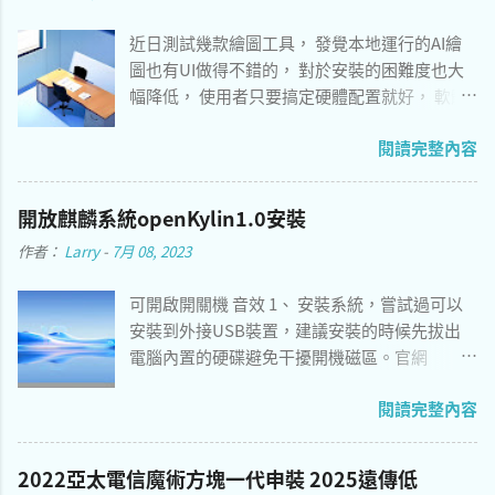
近日測試幾款繪圖工具， 發覺本地運行的AI繪
圖也有UI做得不錯的， 對於安裝的困難度也大
幅降低， 使用者只要搞定硬體配置就好， 軟體
的部分只要讓系統自動完成安裝即可。 以下推
閱讀完整內容
薦兩個作業系統分別適用的軟體， 安裝好只要
自行導入 模型 即可使用， 簡單程度勝過 Stable
Diffusion WebUI 。 切換速度 16x 8x 4x 1x AI繪
開放麒麟系統openKylin1.0安裝
圖工具參考： Windows - Easy Diffusion 3.0 [簡
作者：
Larry
-
7月 08, 2023
易安裝，介面僅提供英文，GPU加速] macOS
12.4 and above - Draw Things [介面支持中文，
可開啟開關機 音效 1、 安裝系統，嘗試過可以
支持AppleM系列加速] macOS 12.3 and before
安裝到外接USB裝置，建議安裝的時候先拔出
- Stable Diffusion WebUI [安裝較複雜，請參考
電腦內置的硬碟避免干擾開機磁區。官網
底下說明] 一張辦公室繪圖
https://www.openkylin.top/index-zh.html 語
閱讀完整內容
言看著有繁體中文，但實際上作業系統只有簡
體中文與英文兩種語系，下載點建議用 海外鏡
像 會比較快。 2、 安裝後測試可以在Mac mini
2022亞太電信魔術方塊一代申裝 2025遠傳低
2012運行，就是開機時間稍長。 3、 預設apt源