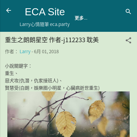
跳到主要內容
ECA Site
更多…
Larry心情隨筆 eca.party
重生之朗朗星空 作者-j112233 耽美
作者：
Larry
-
6月 01, 2018
小說關鍵字：
重生、
惡犬攻(仇潛，仇家接班人)、
賢慧受(白朗，娛樂圈小明星，心臟病逝世重生)