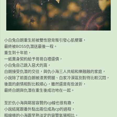
小白兔白朗重生前被雙性戀背叛引發心肌梗塞，
最終被BOSS仇潛送最後一程。
重生到十年前，
一紙賣身契約給予哥哥白禮還債，
小白兔自己跳入惡犬的窩，
白朗接受仇潛的交往，與仇小海三人共組和樂融融的家庭，
小說除了前面白朗被渣男劈腿、白家冷漠區別對待比較沉悶，
後面的劇情相對比較順心，雖然還是有些波折，
最終白朗與仇潛在重生後成功地在一起。
至於仇小海與鄰居容贊的cp線也很有趣，
小說結尾跟番外點出兩位成為cp的過程，
粗線條的小海跟早熟淡定的容贊氣場相比，