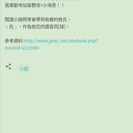
我果斷地站容贊攻+小海受！！
閱讀小說時常會學到有趣的姓氏，
﹝仇﹞，作為姓氏的讀音同[球]。
參考資料
http://www.jjwxc.net/onebook.php?
novelid=2213099
小說
留
言