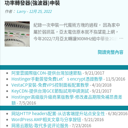
功率轉發器(強波器)申裝
是官方中國伺服器，建議切換到瑞典之類的海
作者：
Larry
-
12月 25, 2022
外鏡像，可以參考以下教學 [1] 。 sudo sed -i
's/archive.build.openkylin.top/mirrors.dotsrc
紀錄一次申裝一代魔術方塊的過程， 因為家中
.org/g' \ /etc/apt/sources.list openKylin1.0桌
屬於弱訊區，亞太電信原本就不指望能上網，
面 4、 由於開放系統針對中國最佳化，想要安裝
今年2022/7月亞太轉讓900MHz給中華後2G通話
酷音輸入法會遇到各種安裝包缺失的問題。您
斷訊， 只能考慮透過VoWIFI， 但對於傳統功能
可以改用小麥注音編譯的方式安裝酷音輸入
閱讀完整內容
手機來說WIFI通話十分耗電而且範圍涵蓋有限，
法，安裝過程會需要使用git來clone以及編譯，
只能申請微型基地台來用。 圖一 亞太微型基地
建議事先安裝相關套件再依照教學進行。參考
台背面圖1
以下教學 [2] ： sudo apt install \ fcitx5
阿里雲國際版CDN-提供台灣加速節點
- 9/21/2017
libfcitx5core-dev libfcitx5config-dev
Hostinger手動簽發免費Let’s encrypt憑證教學
- 11/5/2016
libfcitx5utils-dev \ cmake extra-cmake-
VestaCP安裝-免費VPS控制面板配置教學
- 4/10/2018
modules gettext libfmt-dev \ git build-
KeyCDN-提供台灣GCE節點試用申請測試
- 9/21/2017
essential 下載git目錄： git
Hostinger高級版升級商業版教學-修改產品期限免補昂貴差
clone https://github.com/openvanilla/fcitx5-
額
- 7/5/2016
mcbopomofo.git 依序執行以下指令安裝：
网站HTTP headers配置-从访客端提升站点安全性
- 6/30/2016
cd fcitx5-mcbopomofo mkdir -p build cd
WordPress AMP相关文章与分享按钮
- 5/21/2016
build cmake ../ -
网易云跟贴-取代多说评论服务
- 7/23/2016