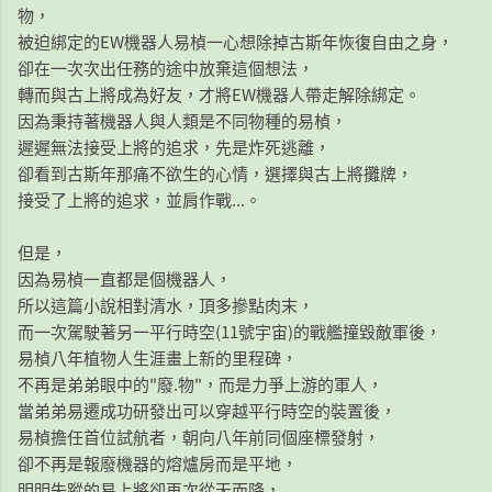
物，
被迫綁定的EW機器人易楨一心想除掉古斯年恢復自由之身，
卻在一次次出任務的途中放棄這個想法，
轉而與古上將成為好友，才將EW機器人帶走解除綁定。
因為秉持著機器人與人類是不同物種的易楨，
遲遲無法接受上將的追求，先是炸死逃離，
卻看到古斯年那痛不欲生的心情，選擇與古上將攤牌，
接受了上將的追求，並肩作戰...。
但是，
因為易楨一直都是個機器人，
所以這篇小說相對清水，頂多摻點肉末，
而一次駕駛著另一平行時空(11號宇宙)的戰艦撞毀敵軍後，
易楨八年植物人生涯畫上新的里程碑，
不再是弟弟眼中的"廢.物"，而是力爭上游的軍人，
當弟弟易遷成功研發出可以穿越平行時空的裝置後，
易楨擔任首位試航者，朝向八年前同個座標發射，
卻不再是報廢機器的熔爐房而是平地，
明明失蹤的易上將卻再次從天而降，