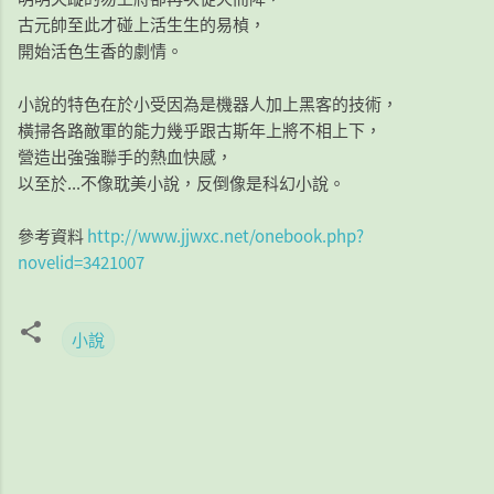
古元帥至此才碰上活生生的易楨，
開始活色生香的劇情。
小說的特色在於小受因為是機器人加上黑客的技術，
橫掃各路敵軍的能力幾乎跟古斯年上將不相上下，
營造出強強聯手的熱血快感，
以至於...不像耽美小說，反倒像是科幻小說。
參考資料
http://www.jjwxc.net/onebook.php?
novelid=3421007
小說
留
言