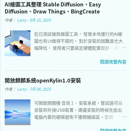
AI繪圖工具整理 Stable Diffusion、Easy
Diffusion、Draw Things、BingCreate
作者：
Larry
-
9月 15, 2023
近日測試幾款繪圖工具， 發覺本地運行的AI繪
圖也有UI做得不錯的， 對於安裝的困難度也大
幅降低， 使用者只要搞定硬體配置就好， 軟體
的部分只要讓系統自動完成安裝即可。 以下推
閱讀完整內容
薦兩個作業系統分別適用的軟體， 安裝好只要
自行導入 模型 即可使用， 簡單程度勝過 Stable
Diffusion WebUI 。 切換速度 16x 8x 4x 1x AI繪
開放麒麟系統openKylin1.0安裝
圖工具參考： Windows - Easy Diffusion 3.0 [簡
作者：
Larry
-
7月 08, 2023
易安裝，介面僅提供英文，GPU加速] macOS
12.4 and above - Draw Things [介面支持中文，
可開啟開關機 音效 1、 安裝系統，嘗試過可以
支持AppleM系列加速] macOS 12.3 and before
安裝到外接USB裝置，建議安裝的時候先拔出
- Stable Diffusion WebUI [安裝較複雜，請參考
電腦內置的硬碟避免干擾開機磁區。官網
底下說明] 一張辦公室繪圖
https://www.openkylin.top/index-zh.html 語
閱讀完整內容
言看著有繁體中文，但實際上作業系統只有簡