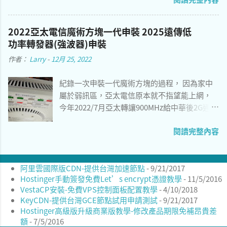
體中文與英文兩種語系，下載點建議用 海外鏡
像 會比較快。 2、 安裝後測試可以在Mac mini
2022亞太電信魔術方塊一代申裝 2025遠傳低
2012運行，就是開機時間稍長。 3、 預設apt源
功率轉發器(強波器)申裝
是官方中國伺服器，建議切換到瑞典之類的海
作者：
Larry
-
12月 25, 2022
外鏡像，可以參考以下教學 [1] 。 sudo sed -i
's/archive.build.openkylin.top/mirrors.dotsrc
紀錄一次申裝一代魔術方塊的過程， 因為家中
.org/g' \ /etc/apt/sources.list openKylin1.0桌
屬於弱訊區，亞太電信原本就不指望能上網，
面 4、 由於開放系統針對中國最佳化，想要安裝
今年2022/7月亞太轉讓900MHz給中華後2G通話
酷音輸入法會遇到各種安裝包缺失的問題。您
斷訊， 只能考慮透過VoWIFI， 但對於傳統功能
可以改用小麥注音編譯的方式安裝酷音輸入
閱讀完整內容
手機來說WIFI通話十分耗電而且範圍涵蓋有限，
法，安裝過程會需要使用git來clone以及編譯，
只能申請微型基地台來用。 圖一 亞太微型基地
建議事先安裝相關套件再依照教學進行。參考
台背面圖1
以下教學 [2] ： sudo apt install \ fcitx5
阿里雲國際版CDN-提供台灣加速節點
- 9/21/2017
libfcitx5core-dev libfcitx5config-dev
Hostinger手動簽發免費Let’s encrypt憑證教學
- 11/5/2016
libfcitx5utils-dev \ cmake extra-cmake-
VestaCP安裝-免費VPS控制面板配置教學
- 4/10/2018
modules gettext libfmt-dev \ git build-
KeyCDN-提供台灣GCE節點試用申請測試
- 9/21/2017
essential 下載git目錄： git
Hostinger高級版升級商業版教學-修改產品期限免補昂貴差
clone https://github.com/openvanilla/fcitx5-
額
- 7/5/2016