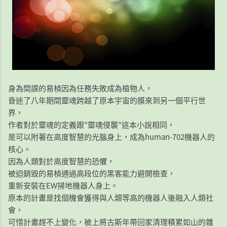
身為間諜的易楨因為任務失敗成為植物人，
昏迷了八年期間靈魂跨越了原本宇宙的膜來到另一個平行世
界，
作者對於靈魂的定義跟"靈魂侵襲"這本小說相同，
是可以附著在高度智慧的光腦身上，成為human-702機器人的
核心。
因為人類對於高度智慧的恐懼，
被迫銷毀的易楨通過高段位的黑客能力避開檢查，
重新安裝在EW掃地機器人身上。
原本的計畫是找個機會獲得與人類等高的機器人後融入人類社
會，
可惜計畫趕不上變化，被上將古斯年帶回家清理積累如山的雜