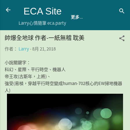
跳到主要內容
ECA Site
更多…
Larry心情隨筆 eca.party
帥爆全地球 作者-一紙無稽 耽美
作者：
Larry
-
8月 21, 2018
小說關鍵字：
科幻、星際、平行時空、機器人
帝王攻(古斯年，上將)、
強受(易楨，穿越平行時空變成human-702核心的EW掃地機器
人)